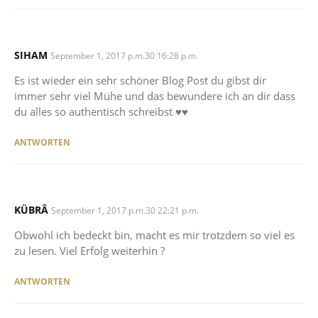
SIHAM
SAYS:
September 1, 2017 p.m.30 16:28 p.m.
Es ist wieder ein sehr schöner Blog Post du gibst dir
immer sehr viel Mühe und das bewundere ich an dir dass
du alles so authentisch schreibst ♥️♥️
ANTWORTEN
KÜBRÂ
SAYS:
September 1, 2017 p.m.30 22:21 p.m.
Obwohl ich bedeckt bin, macht es mir trotzdem so viel es
zu lesen. Viel Erfolg weiterhin ?
ANTWORTEN