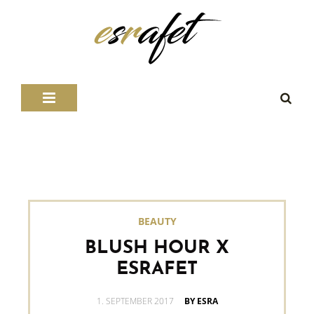
BEAUTY
BLUSH HOUR X
ESRAFET
POSTED
1. SEPTEMBER 2017
BY ESRA
ON