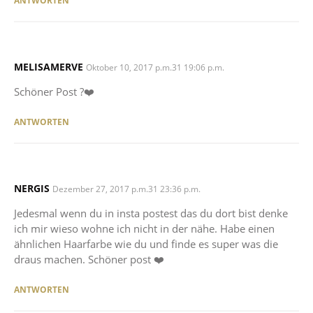
ANTWORTEN
MELISAMERVE
SAYS:
Oktober 10, 2017 p.m.31 19:06 p.m.
Schöner Post ?❤️
ANTWORTEN
NERGIS
SAYS:
Dezember 27, 2017 p.m.31 23:36 p.m.
Jedesmal wenn du in insta postest das du dort bist denke
ich mir wieso wohne ich nicht in der nähe. Habe einen
ähnlichen Haarfarbe wie du und finde es super was die
draus machen. Schöner post ❤️
ANTWORTEN