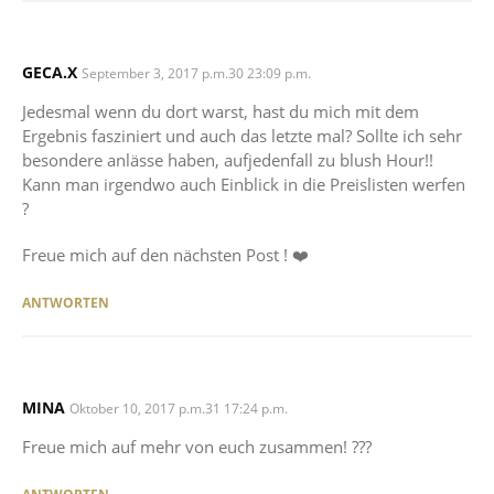
GECA.X
SAYS:
September 3, 2017 p.m.30 23:09 p.m.
Jedesmal wenn du dort warst, hast du mich mit dem
Ergebnis fasziniert und auch das letzte mal? Sollte ich sehr
besondere anlässe haben, aufjedenfall zu blush Hour!!
Kann man irgendwo auch Einblick in die Preislisten werfen
?
Freue mich auf den nächsten Post ! ❤️
ANTWORTEN
MINA
SAYS:
Oktober 10, 2017 p.m.31 17:24 p.m.
Freue mich auf mehr von euch zusammen! ???