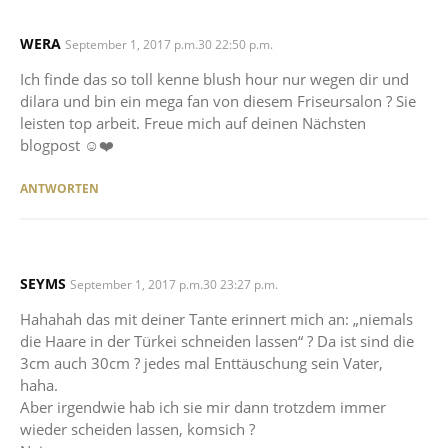
WERA
SAYS:
September 1, 2017 p.m.30 22:50 p.m.
Ich finde das so toll kenne blush hour nur wegen dir und
dilara und bin ein mega fan von diesem Friseursalon ? Sie
leisten top arbeit. Freue mich auf deinen Nächsten
blogpost ☺️❤️
ANTWORTEN
SEYMS
SAYS:
September 1, 2017 p.m.30 23:27 p.m.
Hahahah das mit deiner Tante erinnert mich an: „niemals
die Haare in der Türkei schneiden lassen“ ? Da ist sind die
3cm auch 30cm ? jedes mal Enttäuschung sein Vater,
haha.
Aber irgendwie hab ich sie mir dann trotzdem immer
wieder scheiden lassen, komsich ?