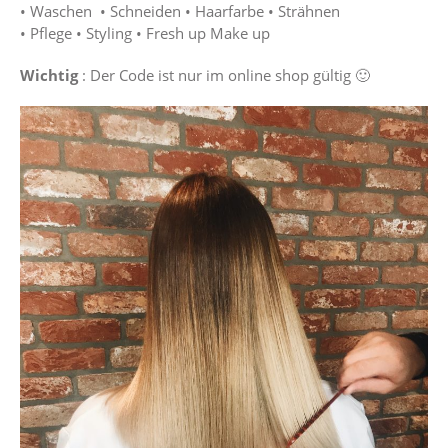
•
Waschen •
Schneiden •
Haarfarbe •
Strähnen
•
Pflege •
Styling •
Fresh up Make up
Wichtig
: Der Code ist nur im online shop gültig 🙂