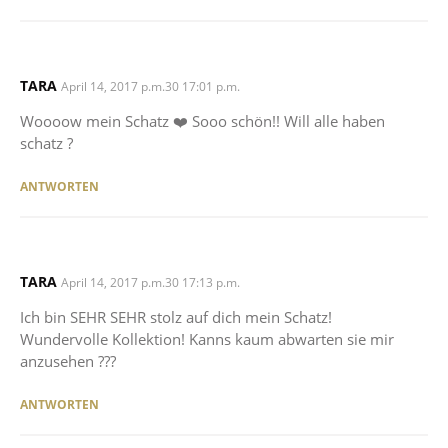
TARA
SAYS:
April 14, 2017 p.m.30 17:01 p.m.
Woooow mein Schatz ❤️ Sooo schön!! Will alle haben
schatz ?
ANTWORTEN
TARA
SAYS:
April 14, 2017 p.m.30 17:13 p.m.
Ich bin SEHR SEHR stolz auf dich mein Schatz!
Wundervolle Kollektion! Kanns kaum abwarten sie mir
anzusehen ???
ANTWORTEN