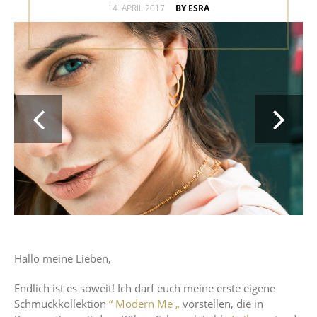
POSTED
14. APRIL 2017
BY ESRA
ON
Hallo meine Lieben,
Endlich ist es soweit! Ich darf euch meine erste eigene
Schmuckkollektion
“ Modern Me „
vorstellen, die in