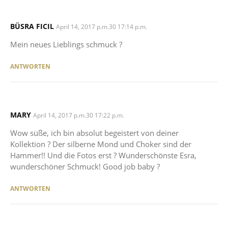
BÜSRA FICIL
SAYS:
April 14, 2017 p.m.30 17:14 p.m.
Mein neues Lieblings schmuck ?
ANTWORTEN
MARY
SAYS:
April 14, 2017 p.m.30 17:22 p.m.
Wow süße, ich bin absolut begeistert von deiner
Kollektion ? Der silberne Mond und Choker sind der
Hammer!! Und die Fotos erst ? Wunderschönste Esra,
wunderschöner Schmuck! Good job baby ?
ANTWORTEN