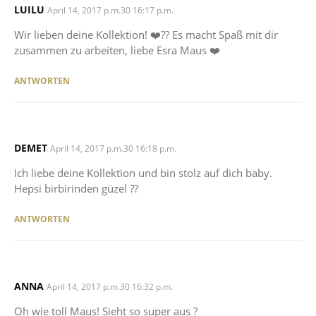
LUILU
SAYS:
April 14, 2017 p.m.30 16:17 p.m.
Wir lieben deine Kollektion! ❤️️?? Es macht Spaß mit dir
zusammen zu arbeiten, liebe Esra Maus ❤️️
ANTWORTEN
DEMET
SAYS:
April 14, 2017 p.m.30 16:18 p.m.
Ich liebe deine Kollektion und bin stolz auf dich baby.
Hepsi birbirinden güzel ??
ANTWORTEN
ANNA
SAYS:
April 14, 2017 p.m.30 16:32 p.m.
Oh wie toll Maus! Sieht so super aus ?