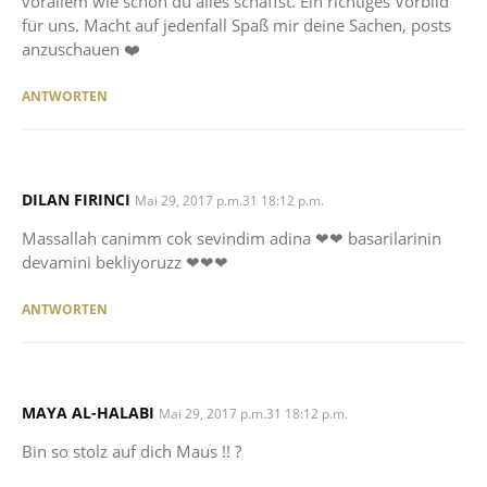
vorallem wie schön du alles schaffst. Ein richtiges Vorbild
für uns. Macht auf jedenfall Spaß mir deine Sachen, posts
anzuschauen ❤️
ANTWORTEN
DILAN FIRINCI
SAYS:
Mai 29, 2017 p.m.31 18:12 p.m.
Massallah canimm cok sevindim adina ❤❤ basarilarinin
devamini bekliyoruzz ❤❤❤
ANTWORTEN
MAYA AL-HALABI
SAYS:
Mai 29, 2017 p.m.31 18:12 p.m.
Bin so stolz auf dich Maus !! ?