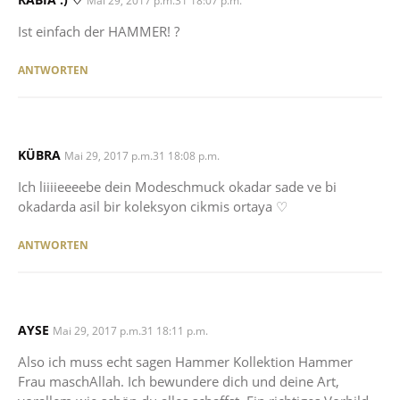
Mai 29, 2017 p.m.31 18:07 p.m.
Ist einfach der HAMMER! ?
ANTWORTEN
KÜBRA
SAYS:
Mai 29, 2017 p.m.31 18:08 p.m.
Ich liiiieeeebe dein Modeschmuck okadar sade ve bi
okadarda asil bir koleksyon cikmis ortaya ♡
ANTWORTEN
AYSE
SAYS:
Mai 29, 2017 p.m.31 18:11 p.m.
Also ich muss echt sagen Hammer Kollektion Hammer
Frau maschAllah. Ich bewundere dich und deine Art,