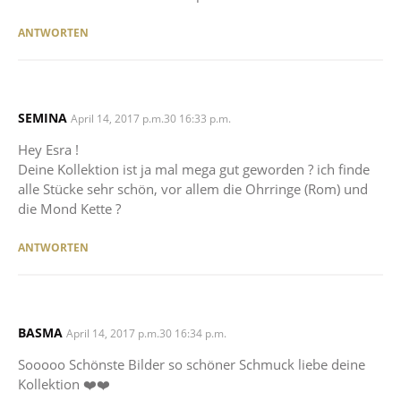
ANTWORTEN
SEMINA
SAYS:
April 14, 2017 p.m.30 16:33 p.m.
Hey Esra !
Deine Kollektion ist ja mal mega gut geworden ? ich finde
alle Stücke sehr schön, vor allem die Ohrringe (Rom) und
die Mond Kette ?
ANTWORTEN
BASMA
SAYS:
April 14, 2017 p.m.30 16:34 p.m.
Sooooo Schönste Bilder so schöner Schmuck liebe deine
Kollektion ❤️❤️