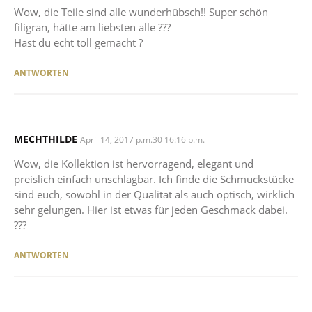
Wow, die Teile sind alle wunderhübsch!! Super schön
filigran, hätte am liebsten alle ???
Hast du echt toll gemacht ?
ANTWORTEN
MECHTHILDE
SAYS:
April 14, 2017 p.m.30 16:16 p.m.
Wow, die Kollektion ist hervorragend, elegant und
preislich einfach unschlagbar. Ich finde die Schmuckstücke
sind euch, sowohl in der Qualität als auch optisch, wirklich
sehr gelungen. Hier ist etwas für jeden Geschmack dabei.
???
ANTWORTEN