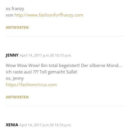
xx franzy
von
http://www.fashionforffranzy.com
ANTWORTEN
JENNY
SAYS:
April 14, 2017 p.m.30 16:15 p.m.
Wow Wow Wow! Bin total begeistert! Der silberne Mond…
ich raste aus! ??? Toll gemacht Süße!
xx, Jenny
https://fashioncircuz.com
ANTWORTEN
XENIA
SAYS:
April 14, 2017 p.m.30 16:16 p.m.