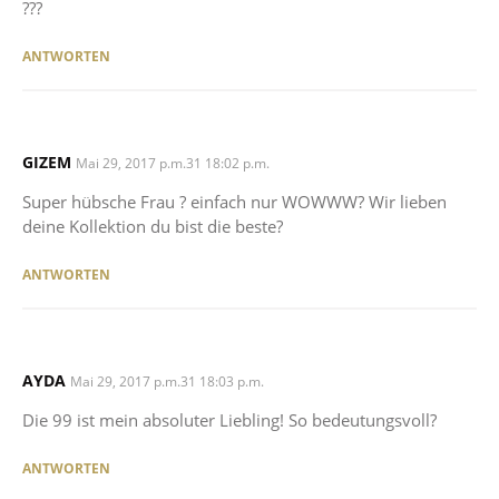
???
ANTWORTEN
GIZEM
SAYS:
Mai 29, 2017 p.m.31 18:02 p.m.
Super hübsche Frau ? einfach nur WOWWW? Wir lieben
deine Kollektion du bist die beste?
ANTWORTEN
AYDA
SAYS:
Mai 29, 2017 p.m.31 18:03 p.m.
Die 99 ist mein absoluter Liebling! So bedeutungsvoll?
ANTWORTEN