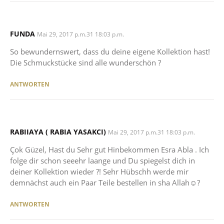
FUNDA
SAYS:
Mai 29, 2017 p.m.31 18:03 p.m.
So bewundernswert, dass du deine eigene Kollektion hast!
Die Schmuckstücke sind alle wunderschön ?
ANTWORTEN
RABIIAYA ( RABIA YASAKCI)
SAYS:
Mai 29, 2017 p.m.31 18:03 p.m.
Çok Güzel, Hast du Sehr gut Hinbekommen Esra Abla . Ich
folge dir schon seeehr laange und Du spiegelst dich in
deiner Kollektion wieder ?! Sehr Hübschh werde mir
demnächst auch ein Paar Teile bestellen in sha Allah☺?
ANTWORTEN