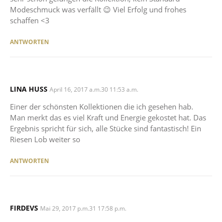
Modeschmuck was verfällt 😉 Viel Erfolg und frohes
schaffen <3
ANTWORTEN
LINA HUSS
SAYS:
April 16, 2017 a.m.30 11:53 a.m.
Einer der schönsten Kollektionen die ich gesehen hab.
Man merkt das es viel Kraft und Energie gekostet hat. Das
Ergebnis spricht für sich, alle Stücke sind fantastisch! Ein
Riesen Lob weiter so
ANTWORTEN
FIRDEVS
SAYS:
Mai 29, 2017 p.m.31 17:58 p.m.