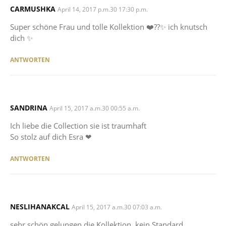
CARMUSHKA
SAYS:
April 14, 2017 p.m.30 17:30 p.m.
Super schöne Frau und tolle Kollektion ❤️️??✨ ich knutsch
dich ✨
ANTWORTEN
SANDRINA
SAYS:
April 15, 2017 a.m.30 00:55 a.m.
Ich liebe die Collection sie ist traumhaft
So stolz auf dich Esra ❤
ANTWORTEN
NESLIHANAKCAL
SAYS:
April 15, 2017 a.m.30 07:03 a.m.
sehr schön gelungen die Kollektion, kein Standard