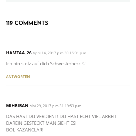
119 COMMENTS
HAMZAA_26
SAYS:
April 14, 2017 p.m.30 16:01 p.m.
Ich bin stolz auf dich Schwesterherz ♡
ANTWORTEN
MIHRIBAN
SAYS:
Mai 29, 2017 p.m.31 19:53 p.m.
DAS HAST DU VERDIENT! DU HAST ECHT VIEL ARBEIT
DAREIN GESTECKT MAN SIEHT ES!
BOL KAZANCLAR!