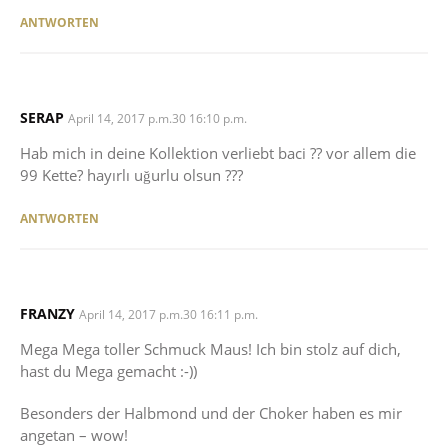
ANTWORTEN
SERAP
SAYS:
April 14, 2017 p.m.30 16:10 p.m.
Hab mich in deine Kollektion verliebt baci ?? vor allem die
99 Kette? hayırlı uğurlu olsun ???
ANTWORTEN
FRANZY
SAYS:
April 14, 2017 p.m.30 16:11 p.m.
Mega Mega toller Schmuck Maus! Ich bin stolz auf dich,
hast du Mega gemacht :-))
Besonders der Halbmond und der Choker haben es mir
angetan – wow!