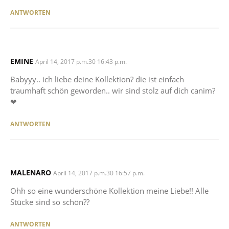
ANTWORTEN
EMINE
SAYS:
April 14, 2017 p.m.30 16:43 p.m.
Babyyy.. ich liebe deine Kollektion? die ist einfach
traumhaft schön geworden.. wir sind stolz auf dich canim?
❤
ANTWORTEN
MALENARO
SAYS:
April 14, 2017 p.m.30 16:57 p.m.
Ohh so eine wunderschöne Kollektion meine Liebe!! Alle
Stücke sind so schön??
ANTWORTEN