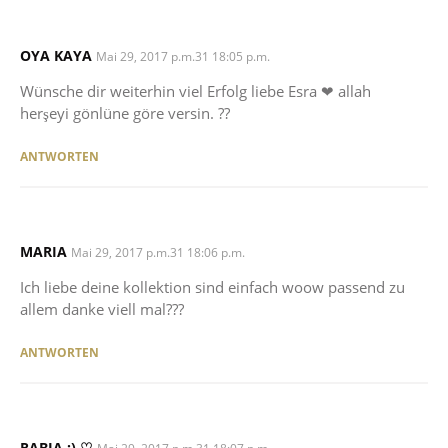
OYA KAYA
SAYS:
Mai 29, 2017 p.m.31 18:05 p.m.
Wünsche dir weiterhin viel Erfolg liebe Esra ❤ allah
herşeyi gönlüne göre versin. ??
ANTWORTEN
MARIA
SAYS:
Mai 29, 2017 p.m.31 18:06 p.m.
Ich liebe deine kollektion sind einfach woow passend zu
allem danke viell mal???
ANTWORTEN
RABIA :) ♡
SAYS: