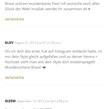
Braut und ein wunderbares Paar! Ich wünsche euch alles
Glück der Welt! Insallah werdet ihr zusammen alt ♥️
ANTWORTEN
ALEV
SAYS:
August 21, 2017 p.m.31 21:29 p.m.
Als ich dich das erste mal auf Instagram entdeckt hatte, ist
mir dein Style gleich aufgefallen und an deiner Henna +
Hochzeit sieht man wie dein Style dich wiederspiegelt!
Wunderschöne Braut! ❤️
ANTWORTEN
GIZEM
SAYS:
September 13, 2017 p.m.30 12:08 p.m.