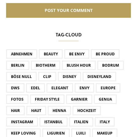
TAG-CLOUD
ABNEHMEN
BEAUTY
BE ENVY
BE PROUD
BERLIN
BIOTHERM
BLUSH HOUR
BODRUM
BÖSE NULL
CLIP
DISNEY
DISNEYLAND
DWS
EDEL
ELEGANT
ENVY
EUROPE
FOTOS
FRIDAY STYLE
GARNIER
GENUA
HAIR
HAUT
HENNA
HOCHZEIT
INSTAGRAM
ISTANBUL
ITALIEN
ITALY
KEEP LOVING
LIGURIEN
LUILI
MAKEUP