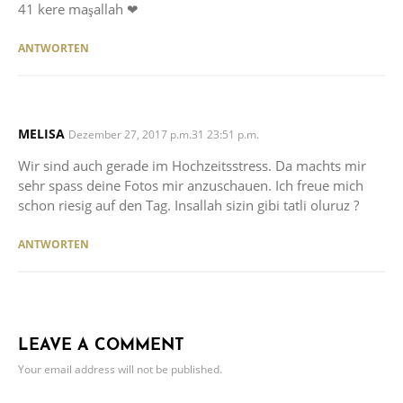
41 kere maşallah ❤
ANTWORTEN
MELISA
SAYS:
Dezember 27, 2017 p.m.31 23:51 p.m.
Wir sind auch gerade im Hochzeitsstress. Da machts mir
sehr spass deine Fotos mir anzuschauen. Ich freue mich
schon riesig auf den Tag. Insallah sizin gibi tatli oluruz ?
ANTWORTEN
LEAVE A COMMENT
Your email address will not be published.