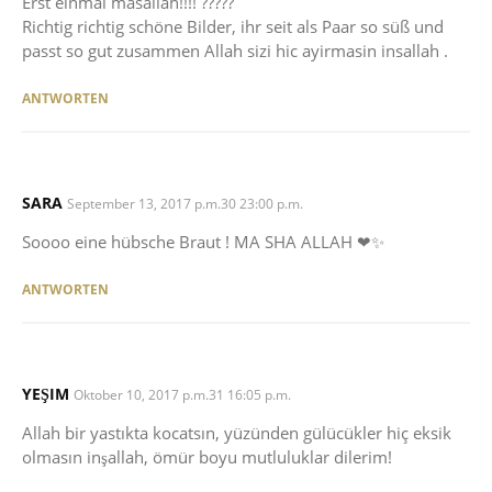
Erst einmal masallah!!!! ?????
Richtig richtig schöne Bilder, ihr seit als Paar so süß und
passt so gut zusammen Allah sizi hic ayirmasin insallah .
ANTWORTEN
SARA
SAYS:
September 13, 2017 p.m.30 23:00 p.m.
Soooo eine hübsche Braut ! MA SHA ALLAH ❤✨
ANTWORTEN
YEŞIM
SAYS:
Oktober 10, 2017 p.m.31 16:05 p.m.
Allah bir yastıkta kocatsın, yüzünden gülücükler hiç eksik
olmasın inşallah, ömür boyu mutluluklar dilerim!