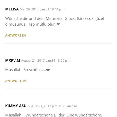
MELISA
SAYS:
Mai 29, 2017 p.m.31 18:44 p.m.
Wünsche dir und dein Mann viel Glück. Ikiniz cok güzel
olmusunuz. Hep mutlu olun ❤
ANTWORTEN
MXRV.M
SAYS:
August 21, 2017 p.m.31 18:56 p.m.
Masallah! So schön …..❤️
ANTWORTEN
KIMMY ASU
SAYS:
August 21, 2017 p.m.31 20:44 p.m.
Masallah!!! Wunderschöne Bilder! Eine wunderschöne