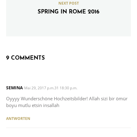
NEXT POST
SPRING IN ROME 2016
9 COMMENTS
SEMINA
SAYS:
Mai 29, 2017 p.m.31 18:30 p.m.
Oyyyy Wunderschöne Hochzeitsbilder! Allah sizi bir ömür
boyu mutlu etsin insallah
ANTWORTEN