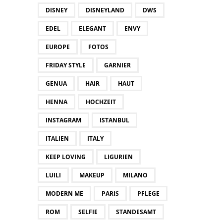
DISNEY
DISNEYLAND
DWS
EDEL
ELEGANT
ENVY
EUROPE
FOTOS
FRIDAY STYLE
GARNIER
GENUA
HAIR
HAUT
HENNA
HOCHZEIT
INSTAGRAM
ISTANBUL
ITALIEN
ITALY
KEEP LOVING
LIGURIEN
LUILI
MAKEUP
MILANO
MODERN ME
PARIS
PFLEGE
ROM
SELFIE
STANDESAMT