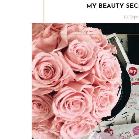
MY BEAUTY SEC
Posted
13. Sep
on