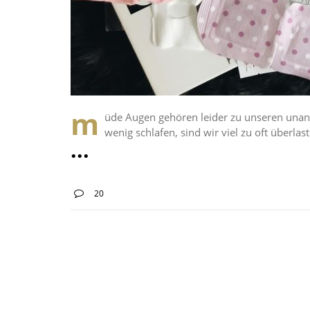
m
üde Augen gehören leider zu unseren unan
wenig schlafen, sind wir viel zu oft überl
20